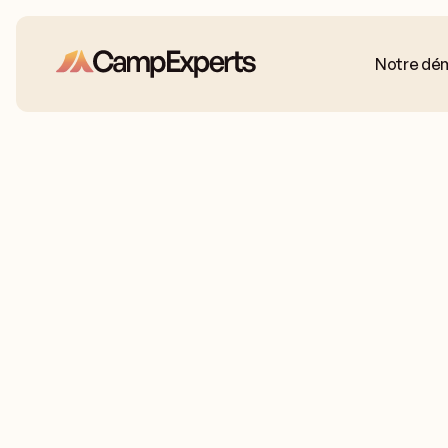
Notre dé
Mon enfant est
Types de camps
Pour la première fois
Très timide
Enfants de 7 
Browse all camps
Sportif
Artistique
Le mal du pays
ans
Amoureux 
Indépendant
Leur camp devrait être
camps
Rustique
Mixte
Diversifié
Amoureux des chevaux
Été partiel
Parcourez tous les camps