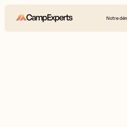
Notre dé
Mon enfant est
Types de camps
All camps
SPORTS
Pour la première fois
Très timide
Enfants de 7 
Sportif
Artistique
Le mal du pays
ans
Indépendant
Leur camp devrait être
Rustique
Mixte
Diversifié
Amoureux des chevaux
Été partiel
Parcourez tous les camps